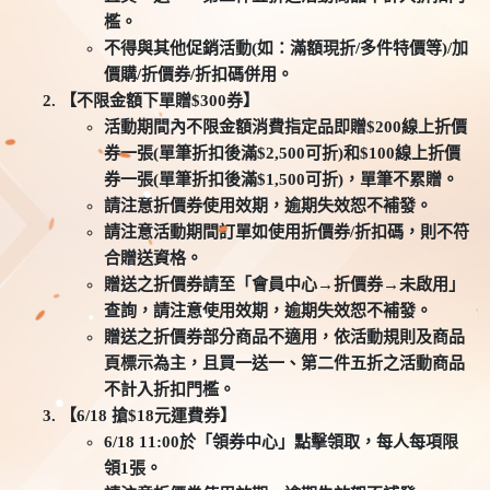
檻。
不得與其他促銷活動(如：滿額現折/多件特價等)/加
價購/折價券/折扣碼併用。
【不限金額下單贈$300券】
活動期間內不限金額消費指定品即贈$200線上折價
券一張(單筆折扣後滿$2,500可折)和$100線上折價
券一張(單筆折扣後滿$1,500可折)，單筆不累贈。
請注意折價券使用效期，逾期失效恕不補發。
請注意活動期間訂單如使用折價券/折扣碼，則不符
合贈送資格。
贈送之折價券請至「會員中心→折價券→未啟用」
查詢，請注意使用效期，逾期失效恕不補發。
贈送之折價券部分商品不適用，依活動規則及商品
頁標示為主，且買一送一、第二件五折之活動商品
不計入折扣門檻。
【6/18 搶$18元運費券】
6/18 11:00於「領券中心」點擊領取，每人每項限
領1張。