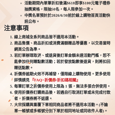
活動期間內單筆折扣後滿$618即享$100元電子禮券
抽獎資格，限抽50名，每人限參加一次。
中獎名單預計於2026/6/30前於線上購物首頁活動快
訊公布。
注意事項
線上商城全系列商品皆不適用本活動。
商品售價、商品折扣或消費滿額贈品等優惠，以交易當時
網頁公告為準。
若訂單辦理取消、或退貨後訂單金額未達活動門檻，恕不
能參加任何贈點數活動；若於發放點數後退貨，則將扣回
贈送點數。
折價券逾期失效不再補發，僅限線上購物使用。更多使用
詳情請見
『FAQ>折價券/折扣碼相關』
每筆訂單之折價券使用上限為 1 張，無法多張合併使用。
使用折價券訂購商品後，若遇自行取消訂單或未完成付款
者，折價券將不返還。
大宗採購與重覆下單相同商品者將不適用本活動。(不論
單一帳號或多帳號分別下單於相同地址或同收件人者)。