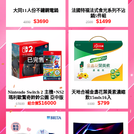
大同11人份不鏽鋼電鍋
法國特福法式食光系列不沾
鍋5件組
$3690
$1499
4090
2599
Nintendo Switch 2 主機+NS2
天地合補金盞花葉黃素濃縮
瑪利歐驚奇鈴鈴公園 亞中版
飲15mlx16入
$16000
$799
組合價
17039
1100