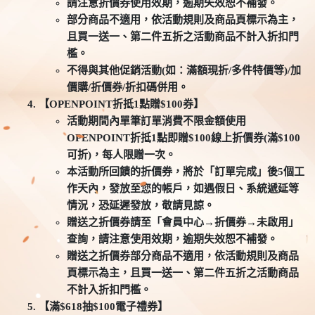
請注意折價券使用效期，逾期失效恕不補發。
部分商品不適用，依活動規則及商品頁標示為主，
且買一送一、第二件五折之活動商品不計入折扣門
檻。
不得與其他促銷活動(如：滿額現折/多件特價等)/加
價購/折價券/折扣碼併用。
【OPENPOINT折抵1點贈$100券】
活動期間內單筆訂單消費不限金額使用
OPENPOINT折抵1點即贈$100線上折價券(滿$100
可折)，每人限贈一次。
本活動所回饋的折價券，將於「訂單完成」後5個工
作天內，發放至您的帳戶，如遇假日、系統遞延等
情況，恐延遲發放，敬請見諒。
贈送之折價券請至「會員中心→折價券→未啟用」
查詢，請注意使用效期，逾期失效恕不補發。
贈送之折價券部分商品不適用，依活動規則及商品
頁標示為主，且買一送一、第二件五折之活動商品
不計入折扣門檻。
【滿$618抽$100電子禮券】