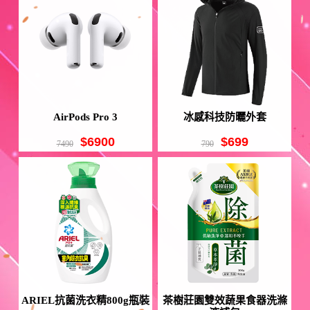
AirPods Pro 3
冰感科技防曬外套
$6900
$699
7490
790
ARIEL抗菌洗衣精800g瓶裝
茶樹莊園雙效蔬果食器洗滌