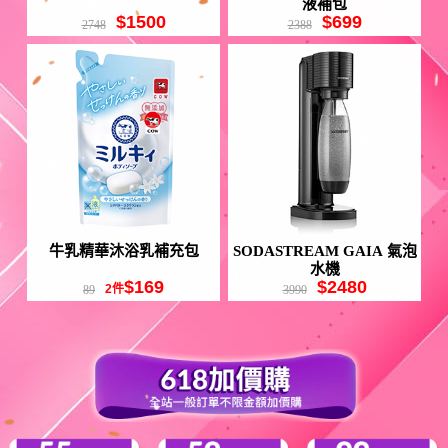
液補包
$1500
$699
2748
2388
牛乳精華沐浴乳補充包
SODASTREAM GAIA 氣泡
水機
$169
$2480
2件
89
3990