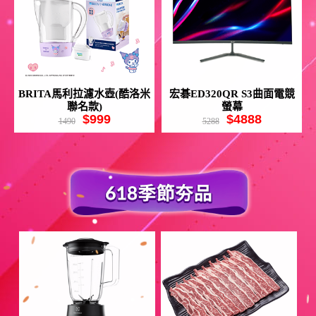
BRITA馬利拉濾水壺(酷洛米
宏碁ED320QR S3曲面電競
聯名款)
螢幕
$999
$4888
1490
5288