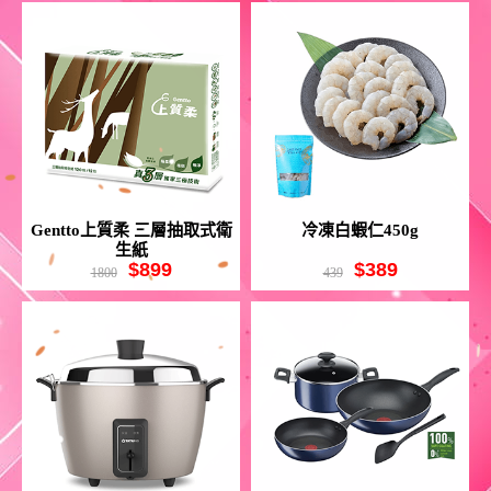
Gentto上質柔 三層抽取式衛
冷凍白蝦仁450g
生紙
$899
$389
1800
439