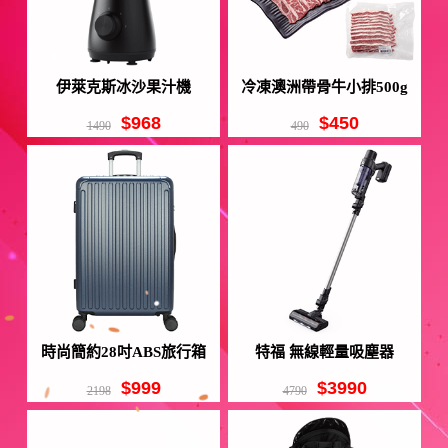
伊萊克斯冰沙果汁機
冷凍澳洲帶骨牛小排500g
$968
$450
1490
490
時尚簡約28吋ABS旅行箱
特福 無線輕量吸塵器
$999
$3990
2198
4790