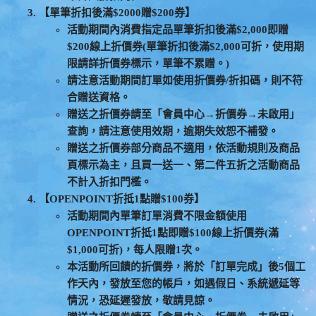
【單筆折扣後滿$2000贈$200券】
活動期間內消費指定品單筆折扣後滿$2,000即贈
$200線上折價券(單筆折扣後滿$2,000可折，使用期
限請詳折價券標示，單筆不累贈。)
請注意活動期間訂單如使用折價券/折扣碼，則不符
合贈送資格。
贈送之折價券請至「會員中心→折價券→未啟用」
查詢，請注意使用效期，逾期失效恕不補發。
贈送之折價券部分商品不適用，依活動規則及商品
頁標示為主，且買一送一、第二件五折之活動商品
不計入折扣門檻。
【OPENPOINT折抵1點贈$100券】
活動期間內單筆訂單消費不限金額使用
OPENPOINT折抵1點即贈$100線上折價券(滿
$1,000可折)，每人限贈1次。
本活動所回饋的折價券，將於「訂單完成」後5個工
作天內，發放至您的帳戶，如遇假日、系統遞延等
情況，恐延遲發放，敬請見諒。