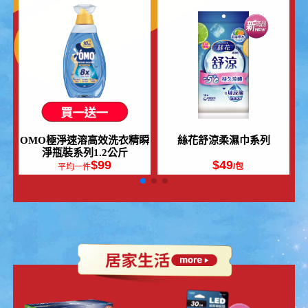
刷樂牙線棒系列
蘇菲清新涼感衛生棉系列
$359
$64.5
/包
平均一件