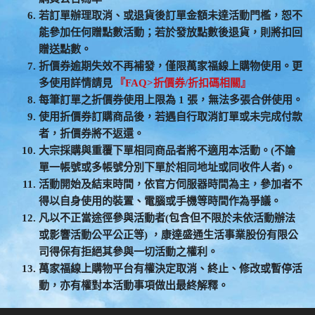
若訂單辦理取消、或退貨後訂單金額未達活動門檻，恕不
能參加任何贈點數活動；若於發放點數後退貨，則將扣回
贈送點數。
折價券逾期失效不再補發，僅限萬家福線上購物使用。更
多使用詳情請見
『FAQ>折價券/折扣碼相關』
每筆訂單之折價券使用上限為 1 張，無法多張合併使用。
使用折價券訂購商品後，若遇自行取消訂單或未完成付款
者，折價券將不返還。
大宗採購與重覆下單相同商品者將不適用本活動。(不論
單一帳號或多帳號分別下單於相同地址或同收件人者)。
活動開始及結束時間，依官方伺服器時間為主，參加者不
得以自身使用的裝置、電腦或手機等時間作為爭議。
凡以不正當途徑參與活動者(包含但不限於未依活動辦法
或影響活動公平公正等) ，康達盛通生活事業股份有限公
司得保有拒絕其參與一切活動之權利。
萬家福線上購物平台有權決定取消、終止、修改或暫停活
動，亦有權對本活動事項做出最終解釋。