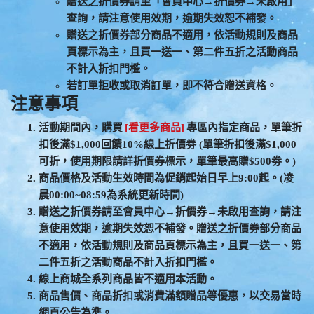
贈送之折價券請至「會員中心→折價券→未啟用」
查詢，請注意使用效期，逾期失效恕不補發。
贈送之折價券部分商品不適用，依活動規則及商品
頁標示為主，且買一送一、第二件五折之活動商品
不計入折扣門檻。
若訂單拒收或取消訂單，即不符合贈送資格。
注意事項
活動期間內，購買
[看更多商品]
專區內指定商品，單筆折
扣後滿$1,000回饋10%線上折價劵 (單筆折扣後滿$1,000
可折，使用期限請詳折價券標示，單筆最高贈$500劵。)
商品價格及活動生效時間為促銷起始日早上9:00起。(凌
晨00:00~08:59為系統更新時間)
贈送之折價券請至會員中心→折價券→未啟用查詢，請注
意使用效期，逾期失效恕不補發。贈送之折價券部分商品
不適用，依活動規則及商品頁標示為主，且買一送一、第
二件五折之活動商品不計入折扣門檻。
線上商城全系列商品皆不適用本活動。
商品售價、商品折扣或消費滿額贈品等優惠，以交易當時
網頁公告為準。