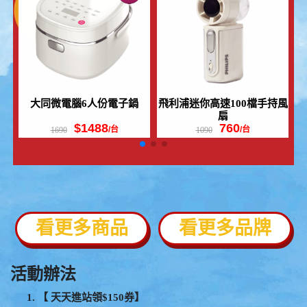
持風
旺德露營照明捕蚊燈
大同移動式空調
$890
$11900
/台
/台
990
13900
看更多商品
看更多品牌
活動辦法
【 天天進站領$150券】