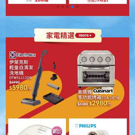
/個
/盒
399
55