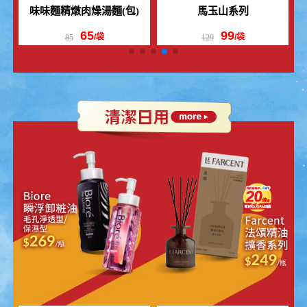
UCC職人冷萃浸泡式咖啡系
韓國熊津(無糖)
列
$80
$24.5
平均一件
平均一件