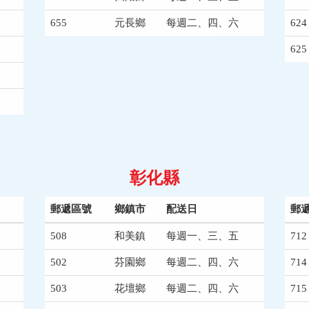
655
元長鄉
每週二、四、六
624
625
彰化縣
郵遞區號
鄉鎮市
配送日
郵
508
和美鎮
每週一、三、五
712
502
芬園鄉
每週二、四、六
714
503
花壇鄉
每週二、四、六
715