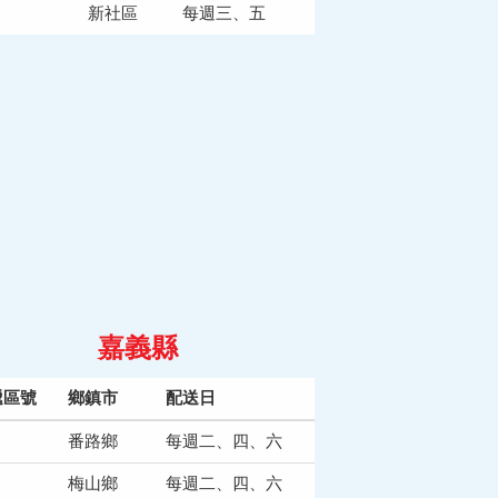
新社區
每週三、五
嘉義縣
遞區號
鄉鎮市
配送日
番路鄉
每週二、四、六
梅山鄉
每週二、四、六