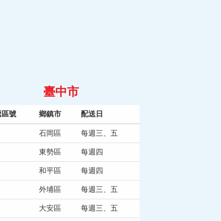
臺中市
遞區號
鄉鎮市
配送日
石岡區
每週三、五
東勢區
每週四
和平區
每週四
外埔區
每週三、五
大安區
每週三、五