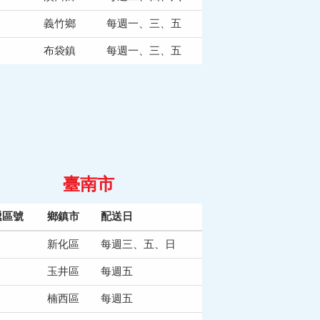
義竹鄉
每週一、三、五
布袋鎮
每週一、三、五
臺南市
遞區號
鄉鎮市
配送日
新化區
每週三、五、日
玉井區
每週五
楠西區
每週五