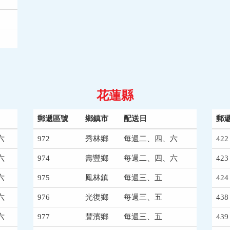
花蓮縣
郵遞區號
鄉鎮市
配送日
郵
六
972
秀林鄉
每週二、四、六
422
六
974
壽豐鄉
每週二、四、六
423
六
975
鳳林鎮
每週三、五
424
六
976
光復鄉
每週三、五
438
六
977
豐濱鄉
每週三、五
439