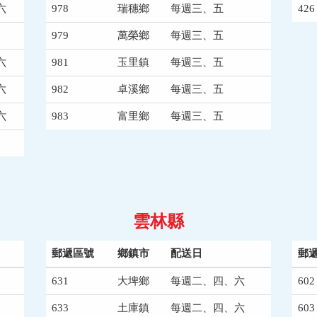
六
978
瑞穗鄉
每週三、五
426
979
萬榮鄉
每週三、五
六
981
玉里鎮
每週三、五
六
982
卓溪鄉
每週三、五
六
983
富里鄉
每週三、五
雲林縣
郵遞區號
鄉鎮市
配送日
郵
631
大埤鄉
每週二、四、六
602
633
土庫鎮
每週二、四、六
603