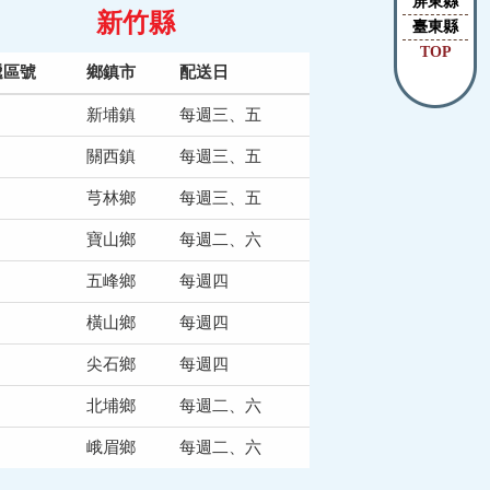
屏東縣
新竹縣
臺東縣
TOP
遞區號
鄉鎮市
配送日
新埔鎮
每週三、五
關西鎮
每週三、五
芎林鄉
每週三、五
寶山鄉
每週二、六
五峰鄉
每週四
橫山鄉
每週四
尖石鄉
每週四
北埔鄉
每週二、六
峨眉鄉
每週二、六