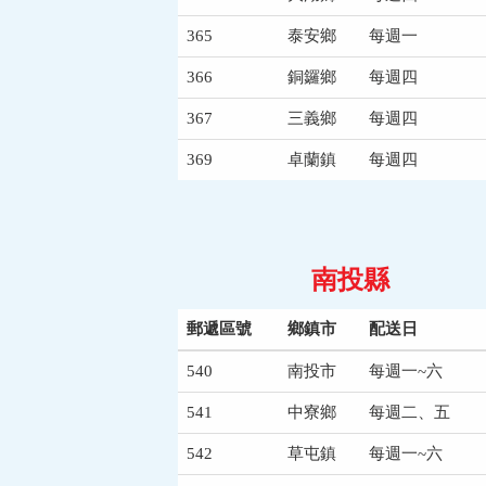
365
泰安鄉
每週一
366
銅鑼鄉
每週四
367
三義鄉
每週四
369
卓蘭鎮
每週四
南投縣
郵遞區號
鄉鎮市
配送日
540
南投市
每週一~六
541
中寮鄉
每週二、五
542
草屯鎮
每週一~六