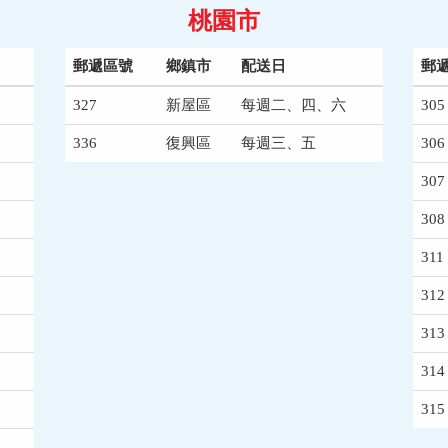
桃園市
郵遞區號
鄉鎮市
配送日
郵
327
新屋區
每週二、四、六
305
336
復興區
每週三、五
306
307
308
311
312
313
314
315