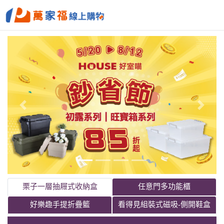
栗子一層抽屜式收納盒
任意門多功能櫃
好樂趣手提折疊籃
看得見組裝式磁吸-側開鞋盒