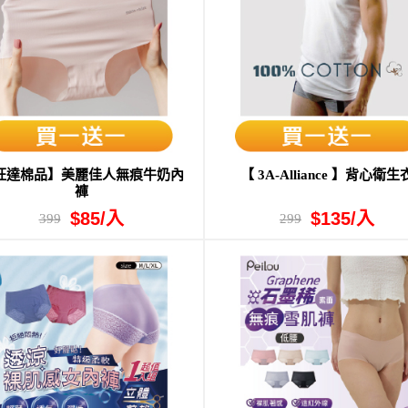
旺達棉品】美麗佳人無痕牛奶內
【 3A-Alliance 】背心衛生
褲
$85/入
$135/入
399
299