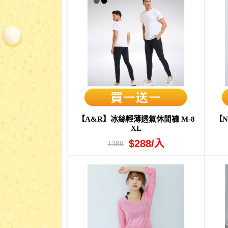
【A&R】冰絲輕薄透氣休閒褲 M-8
【
XL
$288/入
1380