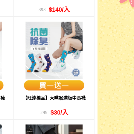
$140/入
398
墊襪
【旺達棉品】大嘴猴滿版中長襪
$30/入
299