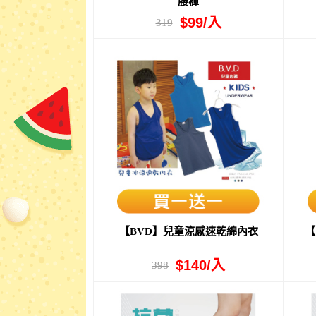
腰褲
$99/入
319
【BVD】兒童涼感速乾綿內衣
【
$140/入
398