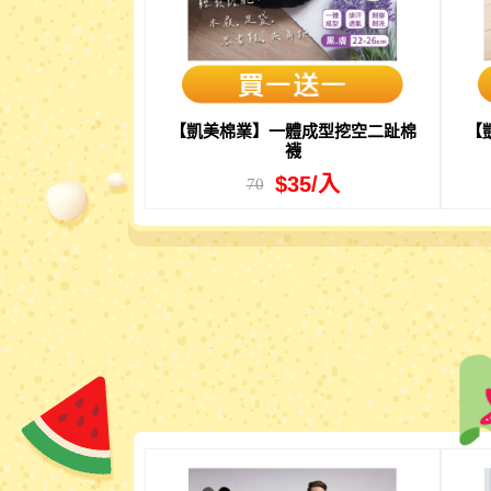
【凱美棉業】一體成型挖空二趾棉
【
襪
$35/入
70