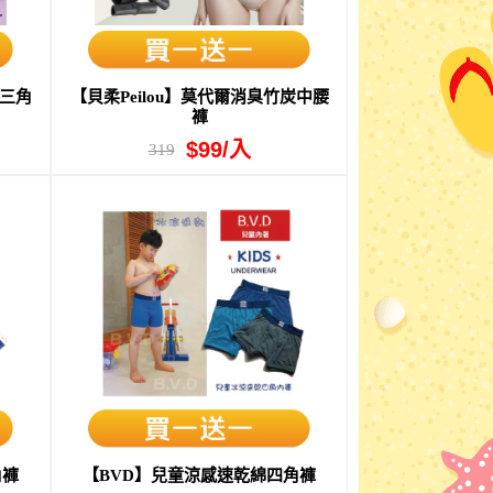
腰三角
【貝柔Peilou】莫代爾消臭竹炭中腰
褲
$99/入
319
角褲
【BVD】兒童涼感速乾綿四角褲