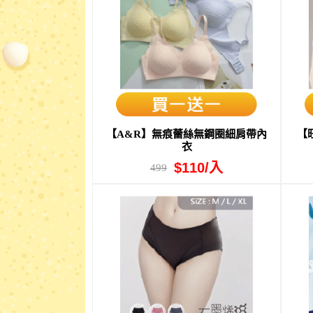
【A&R】無痕蕾絲無鋼圈細肩帶內
【
衣
$110/入
499