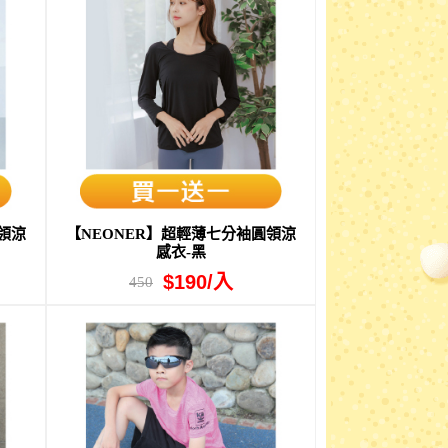
領涼
【NEONER】超輕薄七分袖圓領涼
感衣-黑
$190/入
450