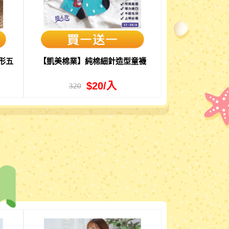
形五
【凱美棉業】純棉細針造型童襪
$20/入
320