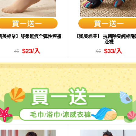
凱美棉業】舒柔無痕全彈性短襪
【凱美棉業】 抗菌除臭純棉隱
趾襪
$23/入
$33/入
45
65