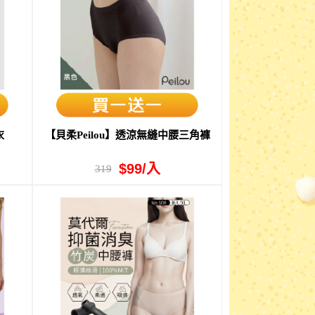
衣
【貝柔Peilou】透涼無縫中腰三角褲
$99/入
319