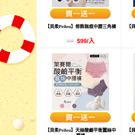
【貝柔Peilou】修飾無痕中腰三角褲
【貝
$99/入
319
【貝柔Peilou】天絲酸鹼平衡蠶絲中
【貝