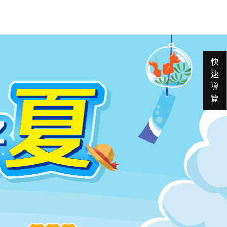
快
速
導
覽