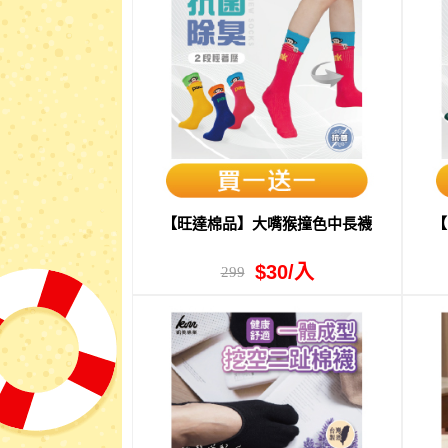
【旺達棉品】大嘴猴撞色中長襪
【
$30/入
299