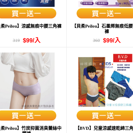
柔Peilou】涼感無痕中腰三角褲
【貝柔Peilou】石墨烯無痕低
褲
$99/入
$99/入
319
360
柔Peilou】竹炭抑菌消臭蕾絲中
【BVD】兒童涼感速乾綿三