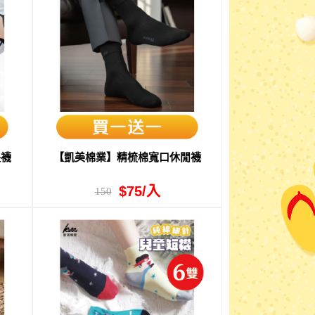
長襪
【凱美棉業】精梳棉寬口休閒襪
$75/入
150