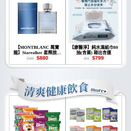
【MONTBLANC 萬寶
【康醫淨】純水濕紙巾80
龍】Starealker 星際旅者
抽(含蓋) 箱出含運
$880
$799
男性淡香水 50ml
2500
855