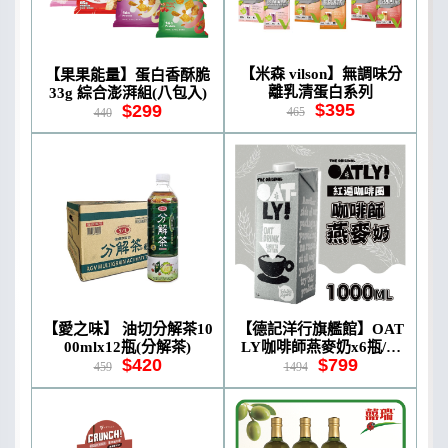
【米森 vilson】無調味分
【果果能量】蛋白香酥脆
離乳清蛋白系列
33g 綜合澎湃組(八包入)
$395
$299
465
440
【愛之味】 油切分解茶10
【德記洋行旗艦館】OAT
00mlx12瓶(分解茶)
LY咖啡師燕麥奶x6瓶/箱
$420
$799
(1000ml/瓶)
459
1494