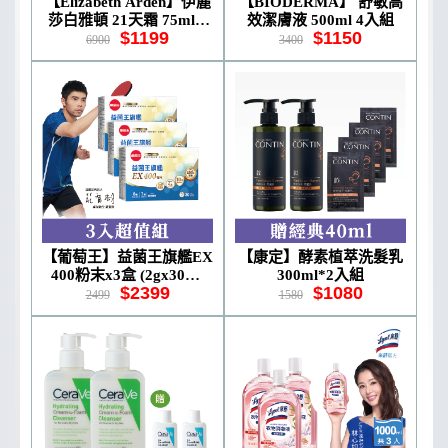
【Elizabeth Arden】伊麗
【BIODERMA】 舒敏高
莎白雅頓 21天霜 75ml 3
效潔膚液 500ml 4入組
$1199
$1150
入
6900
3400
【葡萄王】益菌王旗艦EX
【康定】酵素植萃洗髮乳
400粉末x3盒 (2gx30包/
300ml*2入組
$2399
$1080
盒)
2499
1580