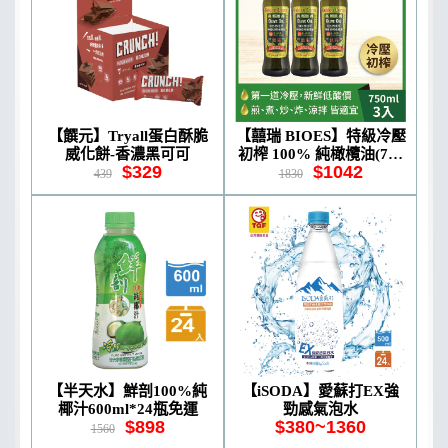
【饌元】Tryall蛋白酥脆
【囍瑞 BIOES】特級冷壓
威化餅-香濃黑可可
初榨 100% 純橄欖油(750
$329
$1042
ml)*3瓶
439
1830
【半天水】鮮剖100%純
【iSODA】愛蘇打EX強
椰汁600ml*24瓶免運
勁感氣泡水
$898
$380~1360
1560