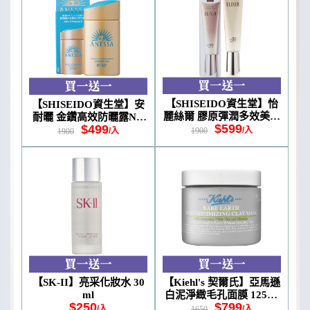
【SHISEIDO資生堂】怡
【SHISEIDO資生堂】安
麗絲爾 膠原彈潤多效美肌
耐曬 金鑽高效防曬露NA
$599
$499
乳SPF50+ 35ml
5X版 60ml
/入
/入
1900
1900
【SK-II】亮采化妝水 30
【Kiehl's 契爾氏】亞馬遜
ml
白泥淨緻毛孔面膜 125ml
$250
$799
#新版
/入
/入
1650