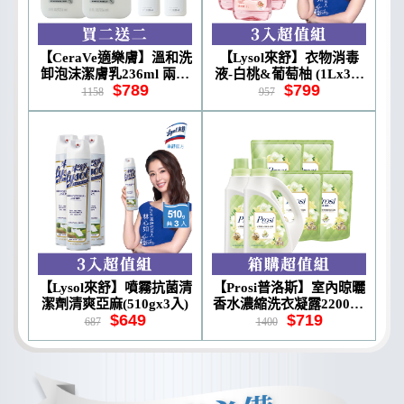
【CeraVe適樂膚】溫和洗
【Lysol來舒】衣物消毒
卸泡沫潔膚乳236ml 兩入
液-白桃&葡萄柚 (1Lx3入
$789
$799
組 贈 水楊酸潔膚露60ml
組)
1158
957
公司貨
【Lysol來舒】噴霧抗菌清
【Prosi普洛斯】室內晾曬
潔劑清爽亞麻(510gx3入)
香水濃縮洗衣凝露2200ml
$649
$719
x2入+1800mlx4包
687
1400