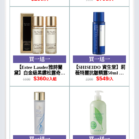
【Estee Lauder雅詩蘭
【SHISEIDO 資生堂】莉
黛】白金級黑鑽松露奇蹟
薇特麗抗皺精露50ml 公
$360
$549
凝露15ml 免運組
司貨
/2入組
/入
1100
2200