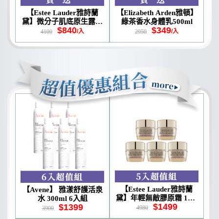
【Estee Lauder雅詩蘭
【Elizabeth Arden雅頓】
黛】微分子肌底原生露10
綠茶香水身體乳500ml
$840
$349
0ml (白盒版) 公司貨
/入
/入
4100
2950
【Estee Lauder雅詩蘭
【Avene】 雅漾舒護活泉
黛】年輕無敵膠原霜 15m
水 300ml 6入組
$1499
$1399
l (5入組)
4980
3900