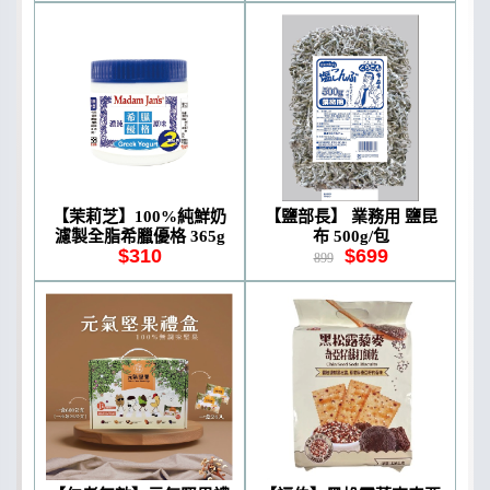
【茉莉芝】100%純鮮奶
【鹽部長】 業務用 鹽昆
濾製全脂希臘優格 365g
布 500g/包
$310
$699
899