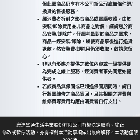
但此類商品仍享有本公司新品瑕疵無條件退/
換貨的售後服務。
經消費者拆封之影音商品或電腦軟體。由於
安裝/卸除費用並非商品之對價，謹請您於商
品安裝/卸除前，仔細考量對於商品之需求，
商品一經安裝/卸除，縱使商品事後進行退貨
退款，然安裝費/卸除用仍須收取，敬請您留
心。
非以有形媒介提供之數位內容或一經提供即
為完成之線上服務，經消費者事先同意始提
供者。
若該商品無保固或已超過保固期間時，請自
行將需維修之商品寄回，且其相關之運費與
維修費等費用均應由消費者自行支出。
康達盛通生活事業股份有限公司有權決定取消、終止
修改或暫停活動，亦有權對本活動事項做出最終解釋。本活動僅限