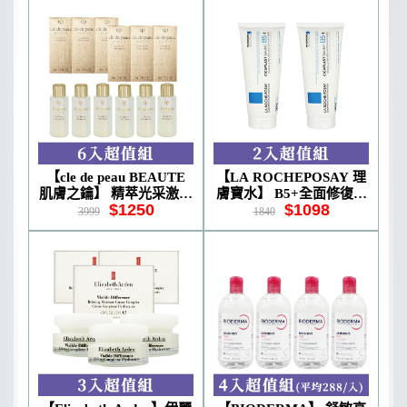
【cle de peau BEAUTE
【LA ROCHEPOSAY 理
肌膚之鑰】 精萃光采激光
膚寶水】 B5+全面修復霜
$1250
$1098
晶露 7ml #第二代 6入組
100ml 2入組
3999
1840