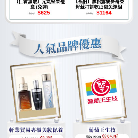
【仁者無敵】元氣堅果禮
【福伯】黑松露藜麥奇亞
盒 [免運]
籽蘇打餅乾12包免運組
$625
$1164
650
1440