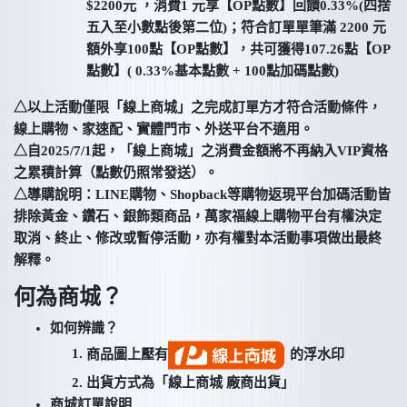
$2200元 ，消費1 元享【OP點數】回饋0.33%(四捨
五入至小數點後第二位)；符合訂單單筆滿 2200 元
額外享100點【OP點數】，共可獲得107.26點【OP
點數】( 0.33%基本點數 + 100點加碼點數)
△以上活動僅限「線上商城」之完成訂單方才符合活動條件，
線上購物、家速配、實體門市、外送平台不適用。
△自2025/7/1起，「線上商城」之消費金額將不再納入VIP資格
之累積計算（點數仍照常發送）。
△導購說明：LINE購物、Shopback等購物返現平台加碼活動皆
排除黃金、鑽石、銀飾類商品，萬家福線上購物平台有權決定
取消、終止、修改或暫停活動，亦有權對本活動事項做出最終
解釋。
何為商城？
如何辨識？
商品圖上壓有
的浮水印
出貨方式為「線上商城 廠商出貨」
商城訂單說明