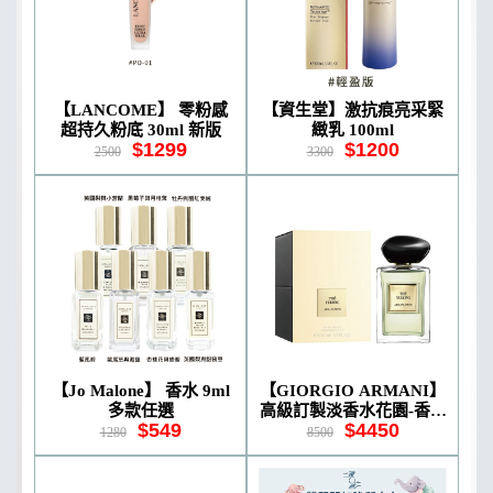
【LANCOME】 零粉感
【資生堂】激抗痕亮采緊
超持久粉底 30ml 新版
緻乳 100ml
$1299
$1200
2500
3300
【Jo Malone】 香水 9ml
【GIORGIO ARMANI】
多款任選
高級訂製淡香水花園-香格
$549
$4450
里拉茶園 100ml
1280
8500