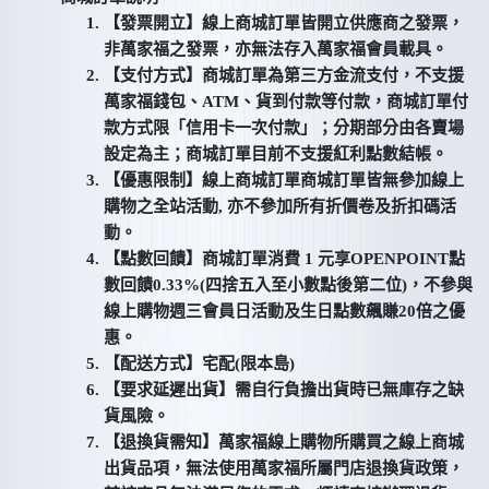
【發票開立】線上商城訂單皆開立供應商之發票，
非萬家福之發票，亦無法存入萬家福會員載具。
【支付方式】商城訂單為第三方金流支付，不支援
萬家福錢包、ATM、貨到付款等付款，商城訂單付
款方式限「信用卡一次付款」；分期部分由各賣場
設定為主；商城訂單目前不支援紅利點數結帳。
【優惠限制】線上商城訂單商城訂單皆無參加線上
購物之全站活動, 亦不參加所有折價卷及折扣碼活
動。
【點數回饋】商城訂單消費 1 元享OPENPOINT點
數回饋0.33%(四捨五入至小數點後第二位)，不參與
線上購物週三會員日活動及生日點數飆賺20倍之優
惠。
【配送方式】宅配(限本島)
【要求延遲出貨】需自行負擔出貨時已無庫存之缺
貨風險。
【退換貨需知】萬家福線上購物所購買之線上商城
出貨品項，無法使用萬家福所屬門店退換貨政策，