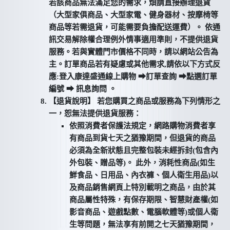
若該商品無法滿足您的需求，煩請直接辦理退貨
（大型家俱商品、大型家電、健身器材、按摩椅等
商品等若需退貨，可能需要負擔配送運費）。 依通
訊交易解除權合理例外情事適用準則，不提供退貨
服務。若與實體門市價格不同時，請以網站公告為
主。訂單商品若有疑慮或其他需求,請依以下方式反
應:登入康達盛通線上購物 ⮕訂單查詢 ⮕點選訂單
編號 ⮕ 訊息詢問 。
【退貨說明】 若您購買之商品或服務為下列情形之
一，恕無法提供退貨服務：
依照消費者保護法規定，網路購物消費者享
有商品到貨七天之猶豫期間，但退貨的商品
必須為全新狀態且完整包裝未經拆封(包含內
外包裝、贈品等)。 此外，消耗性商品(如生
鮮食品、日用品、內衣褲、個人衛生用品)以
及商品銷售網頁上特別載明之商品，由於其
商品屬性特殊，有保存期限、智慧財產權(如
影音商品、遊戲點數、電腦軟體等)或個人衛
生等問題，無法享有前開之七天猶豫期間，