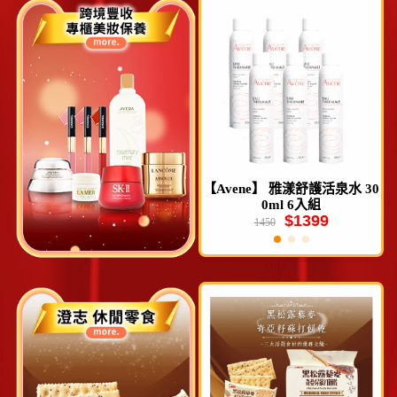
m
【Avene】 雅漾舒護活泉水 30
【資生堂 】安耐曬金鑽高效防
0ml 6入組
曬露NA 5X版 60ml
$1399
$450
1450
950