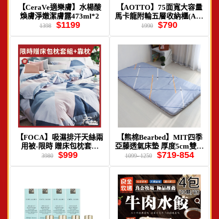
【CeraVe適樂膚】水楊酸
【AOTTO】75面寬大容量
煥膚淨嫩潔膚露473ml*2
馬卡龍附輪五層收納櫃(AC-
$1199
$790
076)
1398
1990
【FOCA】吸濕排汗天絲兩
【熊棉Bearbed】MIT四季
用被-限時 贈床包枕套組
亞藤透氣床墊 厚度5cm雙面
$999
$719-854
+靠枕
可翻
3980
1099- 1250