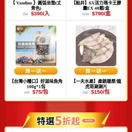
【 Vandino 】圓弧坐墊(丈
【船井】6X活力瑪卡王膠
青色)
囊EX 40顆/盒
$390/入
$790/盒
780
3160
【台灣小糧口】好滋味魚角
【一夫水產】產銷履歷/龍
100g*1包
虎斑涮涮片
$75/包
$150/包
150
300