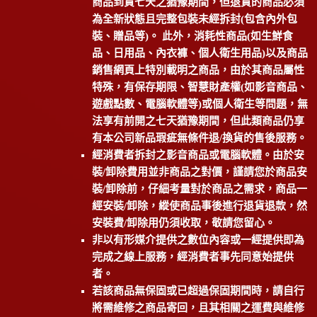
商品到貨七天之猶豫期間，但退貨的商品必須
為全新狀態且完整包裝未經拆封(包含內外包
裝、贈品等)。 此外，消耗性商品(如生鮮食
品、日用品、內衣褲、個人衛生用品)以及商品
銷售網頁上特別載明之商品，由於其商品屬性
特殊，有保存期限、智慧財產權(如影音商品、
遊戲點數、電腦軟體等)或個人衛生等問題，無
法享有前開之七天猶豫期間，但此類商品仍享
有本公司新品瑕疵無條件退/換貨的售後服務。
經消費者拆封之影音商品或電腦軟體。由於安
裝/卸除費用並非商品之對價，謹請您於商品安
裝/卸除前，仔細考量對於商品之需求，商品一
經安裝/卸除，縱使商品事後進行退貨退款，然
安裝費/卸除用仍須收取，敬請您留心。
非以有形媒介提供之數位內容或一經提供即為
完成之線上服務，經消費者事先同意始提供
者。
若該商品無保固或已超過保固期間時，請自行
將需維修之商品寄回，且其相關之運費與維修