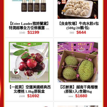
【Estee Lauder雅詩蘭黛】
【良金牧場】牛肉水餃4包
特潤超導全方位修護露 15
(500g/20顆/包)
$1199
$644
ml (4入組)
5340
960
【一起買】空運美國經典西
【芯鮮果】越南干堯榴槤
北櫻桃 1.8kg原裝盒
(原裝3入)含箱9kg
$1692
$1680
2199
xxx