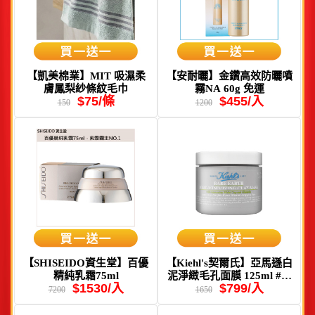
【凱美棉業】MIT 吸濕柔
【安耐曬】金鑽高效防曬噴
膚鳳梨紗條紋毛巾
霧NA 60g 免運
$75/條
$455/入
150
1200
【SHISEIDO資生堂】百優
【Kiehl's契爾氏】亞馬遜白
精純乳霜75ml
泥淨緻毛孔面膜 125ml #新
$1530/入
$799/入
版
7200
1650