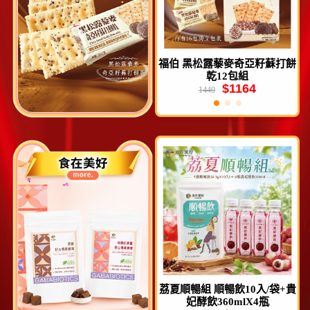
0
福伯 黑松露藜麥奇亞籽蘇打餅
仁者無敵 元氣堅果禮盒3盒組
乾12包組
$1164
$1599
1440
1950
入
荔夏順暢組 順暢飲10入/袋+貴
薑薑好3袋組(黑糖塊15入、蘋
妃酵飲360mlX4瓶
果紅棗薑黑糖6入、元氣飲10