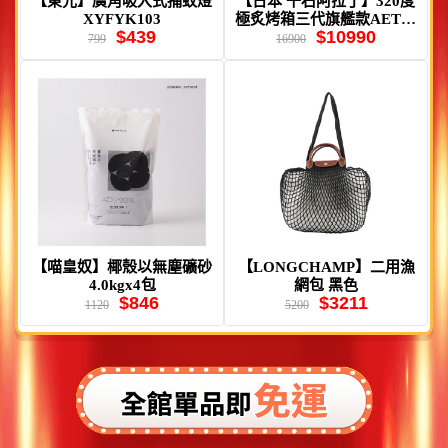
【東元】廣角吸入式捕蚊燈
【日本 千石阿拉丁】320度
XYFYK103
極炙烤箱三代旗艦款AET-G
$439
$10990
P14TB 白色
799
16900
【喵皇奴】椰殼以無塵礦砂
【LONGCHAMP】二用漁
4.0kgx4包
網包 黑色
$846
$3211
1120
5200