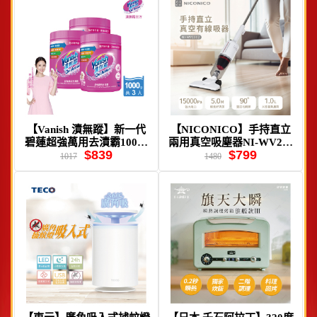
【Vanish 漬無蹤】新一代
【NICONICO】手持直立
碧蓮超強萬用去漬霸1000g
兩用真空吸塵器NI-WV230
$839
$799
3入組
2
1017
1480