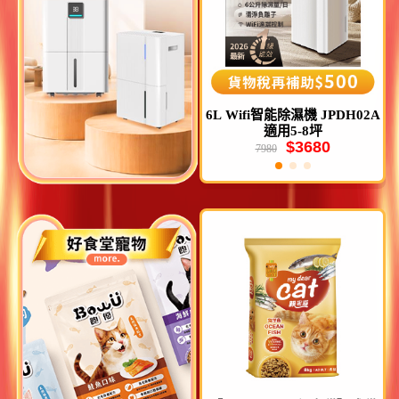
空
6L Wifi智能除濕機 JPDH02A
12L Wifi智能除濕機 JPDH06
適用5-8坪
適用10-16坪
$3680
$8299
7980
12900