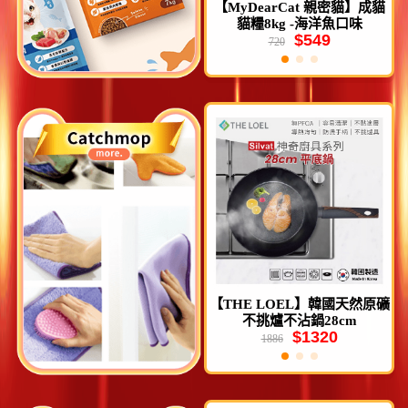
白
【MyDearCat 親密貓】成貓
【BowU 飽優】全方位營養貓
貓糧8kg -海洋魚口味
食7Kg-鮭魚口味
$549
$780
720
899
【THE LOEL】韓國天然原礦
【THE LOEL】韓國360°旋轉
不挑爐不沾鍋28cm
水龍頭過濾器(濾器1+濾芯4)
$1320
$970
1886
1210