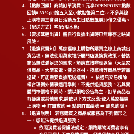
【點數回饋】商城訂單消費 1 元享OPENPOINT點數
回饋0.33%(四捨五入至小數點後第二位)，不參與線
上購物週三會員日活動及生日點數飆賺20倍之優惠。
【配送方式】宅配(限本島)
【要求延遲出貨】需自行負擔出貨時已無庫存之缺貨
風險。
【退換貨需知】萬家福線上購物所購買之線上商城出
貨品項，無法使用萬家福所屬門店退換貨政策，若該
商品無法滿足您的需求，煩請直接辦理退貨（大型家
俱商品、大型家電、健身器材、按摩椅等商品等若需
退貨，可能需要負擔配送運費）。 依通訊交易解除
權合理例外情事適用準則，不提供退貨服務。若與實
體門市價格不同時，請以網站公告為主。訂單商品若
有疑慮或其他需求,請依以下方式反應:登入萬家福線
上購物 ⮕ 訂單查詢 ⮕ 點選訂單編號 ⮕ 訊息詢問。
【退貨說明】 若您購買之商品或服務為下列情形之
一，恕無法提供退貨服務：
依照消費者保護法規定，網路購物消費者享有