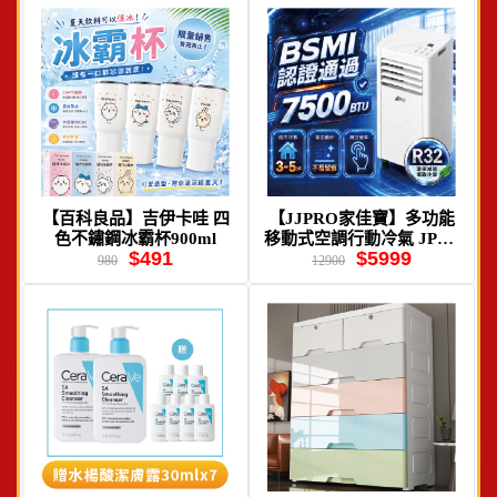
【百科良品】吉伊卡哇 四
【JJPRO家佳寶】多功能
色不鏽鋼冰霸杯900ml
移動式空調行動冷氣 JPAC
$491
$5999
03
980
12900