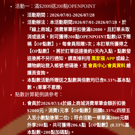
活動一：滿$2000送200點OPENPOINT
活動期間：2026/07/01-2026/07/28
活動辦法：本活動期間2026/07/01-2026/07/28，於
『線上商城』消費單筆折扣後滿$2000，且訂單未取
消或退貨，則可獲得200點OPENPOINT點數(以下簡
稱【OP點數】)，每會員限贈5次；本訂單所獲得之
【OP點數】，將於訂單送達後約3天內入點，點數發
送後將不另行通知，請直接利用
萬家福 APP
或線上
購物網站登入帳號/密碼後，至
會員中心/會員資料
維
護頁查詢。
本點數活動所贈送之點數與倍數均已含0.33%基本點
數。(單筆不累贈)
點數計算範例請參考：
會員於2026/07/14於線上商城消費單筆金額折扣後
$2000元，消費1元享【OP點數】回饋0.33%(四捨五
入至小數點後第二位)；符合活動一單筆滿2000元額
外享200點，共可獲得206.6點【OP點數】(0.33%基
本點數+200點加碼點)。