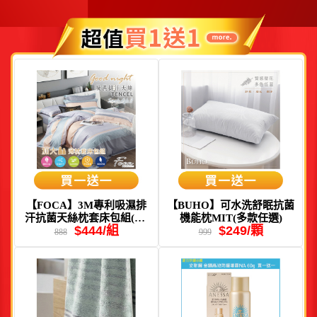
【FOCA】3M專利吸濕排
【BUHO】可水洗舒眠抗菌
汗抗菌天絲枕套床包組(單/
機能枕MIT(多款任選)
$444/組
$249/顆
雙/加均一價)
888
999