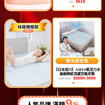
$618
$612
入/袋)
895
797
能
【日本旭川】AIRFit氧活力冰
【日本旭川】AIRFit氧活力極
晶細條紋涼感空氣床墊
速入眠全方位守護枕
$2690-3690
$1880
3290-4690
3980