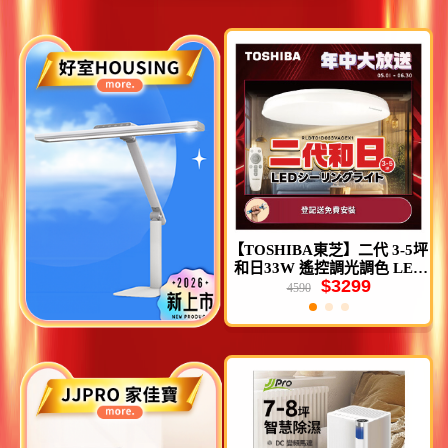
【TOSHIBA東芝】二代 3-5坪
【TOSHIBA 東芝】4入組 澄
和日33W 遙控調光調色 LED
系列 LED廣角燈泡11.8W
$3299
$499
吸頂燈
4590
599