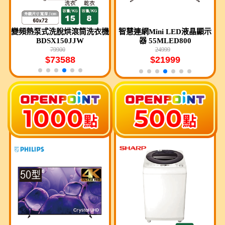
A
-S
變頻熱泵式洗脫烘滾筒洗衣機
Scion織物清洗吸塵洗地機 S
一奈米UHD液晶顯示器 65Q
智慧連網Mini LED液晶顯示
BDSX150JJW
WC-18EPF90
器 55MLED800
NED86BTA
$49900
79900
24900
24999
$73588
結帳享驚喜價
$21999
$13900