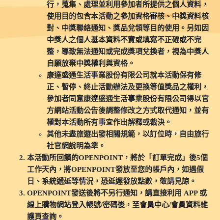
行，蒐集、處理並利用參加者所提供之個人資料，
使用目的包含本活動之參加資格審核、中獎資料核
對、中獎聯絡通知、獎品兌領等目的使用。另如因
中獎人之個人基本資料不實或填寫不正確或不完
整，導致無法通知或完成獎項兌換者，視為中獎人
自願放棄中獎權利與資格。
康達盛通生活事業股份有限公司就本活動保有修
正、暫停、終止活動辦法及更換等值獎品之權利，
參加者同意康達盛通生活事業股份有限公司得以官
方網站活動公告後調整修改之方式取代通知，並有
權對本活動所有事宜作出解釋或裁決。
其他未盡旅遊出發相關規範，以訂位時，自由旅行
社官網說明為準。
本活動所回饋的OPENPOINT，將於「訂單完成」後5個
工作天內，將OPENPOINT發放至您的帳戶內，如遇假
日、系統遞延等情況，恐延遲發放點數，敬請見諒。
OPENPOINT發送後將不另行通知，請直接利用 APP 或
線上購物網站登入帳號/密碼後，至會員中心/會員資料維
護頁查詢。