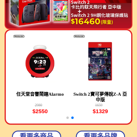
器
任天堂音響鬧鐘Alarmo
Switch 2寶可夢傳說Z-A 亞
S
中版
2980
1659
$2550
$1329
看更多商品
看更多品牌