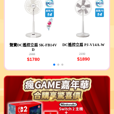
09S
DC遙控立扇 PJ-V14A-W
聲寶DC遙控立扇 SK-FB14V
D
2190
2088
$1890
$1780