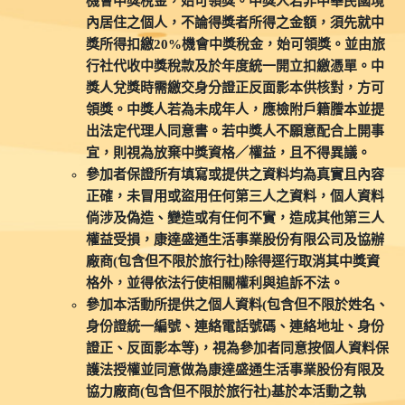
機會中獎稅金，始可領獎。中獎人若非中華民國境
內居住之個人，不論得獎者所得之金額，須先就中
獎所得扣繳20%機會中獎稅金，始可領獎。並由旅
行社代收中獎稅款及於年度統一開立扣繳憑單。中
獎人兌獎時需繳交身分證正反面影本供核對，方可
領獎。中獎人若為未成年人，應檢附戶籍謄本並提
出法定代理人同意書。若中獎人不願意配合上開事
宜，則視為放棄中獎資格／權益，且不得異議。
參加者保證所有填寫或提供之資料均為真實且內容
正確，未冒用或盜用任何第三人之資料，個人資料
倘涉及偽造、變造或有任何不實，造成其他第三人
權益受損，康達盛通生活事業股份有限公司及協辦
廠商(包含但不限於旅行社)除得逕行取消其中獎資
格外，並得依法行使相關權利與追訴不法。
參加本活動所提供之個人資料(包含但不限於姓名、
身份證統一編號、連絡電話號碼、連絡地址、身份
證正、反面影本等)，視為參加者同意按個人資料保
護法授權並同意做為康達盛通生活事業股份有限及
協力廠商(包含但不限於旅行社)基於本活動之執