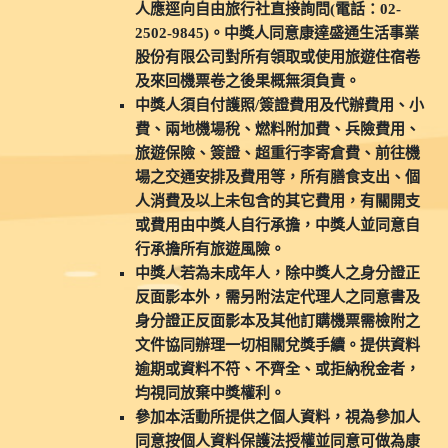
人應逕向自由旅行社直接詢問(電話：02-
2502-9845)。中獎人同意康達盛通生活事業
股份有限公司對所有領取或使用旅遊住宿卷
及來回機票卷之後果概無須負責。
中獎人須自付護照/簽證費用及代辦費用、小
費、兩地機場稅、燃料附加費、兵險費用、
旅遊保險、簽證、超重行李寄倉費、前往機
場之交通安排及費用等，所有膳食支出、個
人消費及以上未包含的其它費用，有關開支
或費用由中獎人自行承擔，中獎人並同意自
行承擔所有旅遊風險。
中獎人若為未成年人，除中獎人之身分證正
反面影本外，需另附法定代理人之同意書及
身分證正反面影本及其他訂購機票需檢附之
文件協同辦理一切相關兌獎手續。提供資料
逾期或資料不符、不齊全、或拒納稅金者，
均視同放棄中獎權利。
參加本活動所提供之個人資料，視為參加人
同意按個人資料保護法授權並同意可做為康