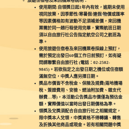
旅遊住宿卷及來回機票卷說明：
使用期間:自領獎日起1年內有效，逾期未使用
視同放棄，因季節性/寒暑假/連假/物價或匯率
等因素價格如有波動不足須補差價，來回機
票需於同一趟行程使用完畢，實際航班日期
須以自由旅行社公告指定航空公司之航班為
準。
使用旅遊住宿卷及來回機票卷採線上預訂，
需於預定出發日60個工作日前預訂，如有疑
問請聯繫自由旅行社 (電話：02-2502-
9845)。若欲指定之出發日期之機位或住宿額
滿無空位，中獎人應另擇日期。
獎品市價皆不含稅金、保險及規費(兩地機場
稅、簽證費用、安檢、燃油附加費、雜支代
辦費…等)，本活動公告獎品市價僅為預估金
額，實際價值以當時出發日期價格為準。
領獎及兌獎須配合自由旅行社之相關規定，
限中獎本人兌領，中獎資格不得轉讓、轉售
及折換其他商品或現金。若有相關問題中獎