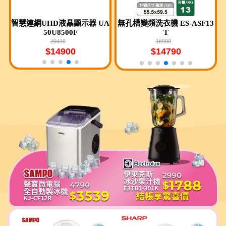
4
C
智慧連網UHD液晶顯示器 UA
飛利浦全自動雙研磨美式咖啡
無孔槽變頻洗衣機 ES-ASF13
聲霸 HW-QS700F
東
機 HD7900/50
50U8500F
T
結帳享驚喜價
20410
7290
16900
$22900
結帳享驚喜價
$14900
$14790
$5988